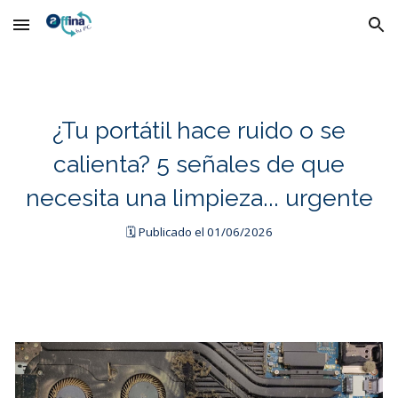
Skip to main content
Skip to navigation
¿Tu portátil hace ruido o se
calienta? 5 señales de que
necesita una limpieza... urgente
Publicado el 0
1
/0
6
/202
6
🗓️